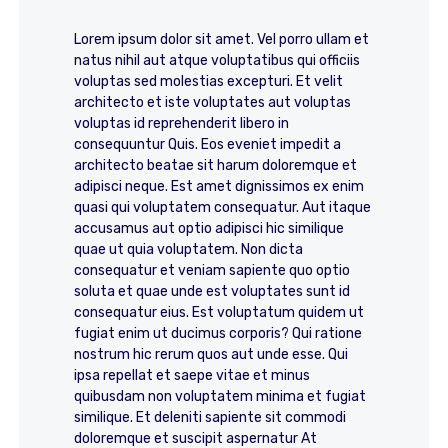
Lorem ipsum dolor sit amet. Vel porro ullam et
natus nihil aut atque voluptatibus qui officiis
voluptas sed molestias excepturi. Et velit
architecto et iste voluptates aut voluptas
voluptas id reprehenderit libero in
consequuntur Quis. Eos eveniet impedit a
architecto beatae sit harum doloremque et
adipisci neque. Est amet dignissimos ex enim
quasi qui voluptatem consequatur. Aut itaque
accusamus aut optio adipisci hic similique
quae ut quia voluptatem. Non dicta
consequatur et veniam sapiente quo optio
soluta et quae unde est voluptates sunt id
consequatur eius. Est voluptatum quidem ut
fugiat enim ut ducimus corporis? Qui ratione
nostrum hic rerum quos aut unde esse. Qui
ipsa repellat et saepe vitae et minus
quibusdam non voluptatem minima et fugiat
similique. Et deleniti sapiente sit commodi
doloremque et suscipit aspernatur At